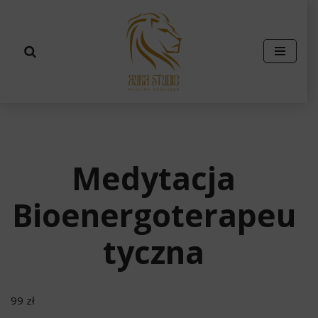
Przejdź
do
treści
Medytacja
Bioenergoterapeu
tyczna
99
zł