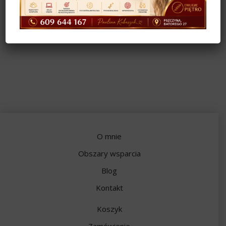
O mnie
Obszary wsparcia
Blog
Kontakt
Koszyk