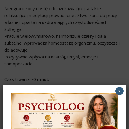
Nieograniczony dostęp do uzdrawiającej, a także
relaksującej medytacji prowadzonej. Stworzona do pracy
własnej, oparta na uzdrawiających częstotliwościach
Solfeggio.
Pracuje wielowymiarowo, harmonizuje czakry i ciała
subtelne, wprowadza homeostazę organizmu, oczyszcza i
doładowuje.
Pozytywnie wpływa na nastrój, umysł, emocje i
samopoczucie.
Czas trwania 70 minut.
×
Kupujesz plik mp3 z nagraniem prowadzonej medytacji.
Do pobrania w zakładce
Moje konto
.
Dodaj do koszyka